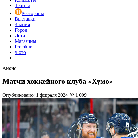
Театры
Рестораны
Выставки
Знания
Город
Дети
Магазины
Premium
Фото
Анонс
Матчи хоккейного клуба «Хумо»
Опубликовано
:
1 февраля 2024
·
1 009