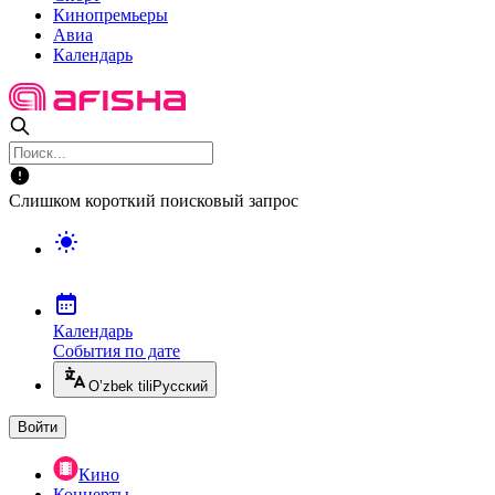
Кинопремьеры
Авиа
Календарь
Слишком короткий поисковый запрос
Календарь
События по дате
O’zbek tili
Русский
Войти
Кино
Концерты