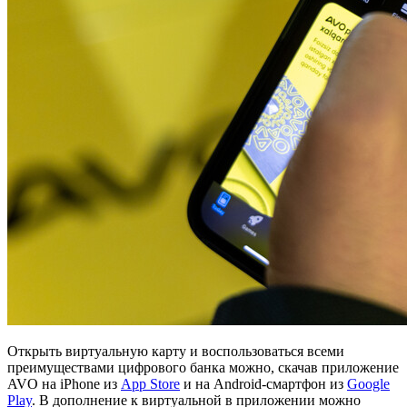
Открыть виртуальную карту и воспользоваться всеми
преимуществами цифрового банка можно, скачав приложение
AVO на iPhone из
App Store
и на Android-смартфон из
Google
Play
. В дополнение к виртуальной в приложении можно