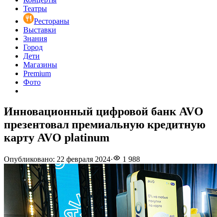
Театры
Рестораны
Выставки
Знания
Город
Дети
Магазины
Premium
Фото
Инновационный цифровой банк AVO
презентовал премиальную кредитную
карту AVO platinum
Опубликовано
:
22 февраля 2024
·
1 988