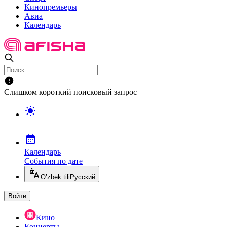
Кинопремьеры
Авиа
Календарь
Слишком короткий поисковый запрос
Календарь
События по дате
O’zbek tili
Русский
Войти
Кино
Концерты