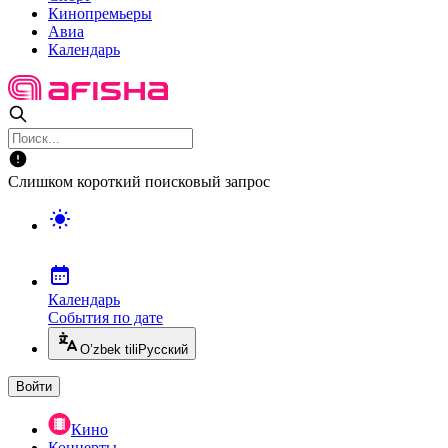
Кинопремьеры
Авиа
Календарь
Слишком короткий поисковый запрос
Календарь
События по дате
O’zbek tili
Русский
Войти
Кино
Концерты