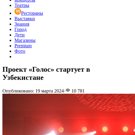
Театры
Рестораны
Выставки
Знания
Город
Дети
Магазины
Premium
Фото
Проект «Голос» стартует в
Узбекистане
Опубликовано
:
19 марта 2024
·
10 781