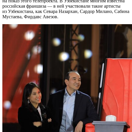
на показ этого телепроекта. В Узбекистане многим известна
российская франшиза — в ней участвовали такие артисты
из Узбекистана, как Севара Назархан, Сардор Милано, Сабина
Мустаева, Фирдавс Авезов.