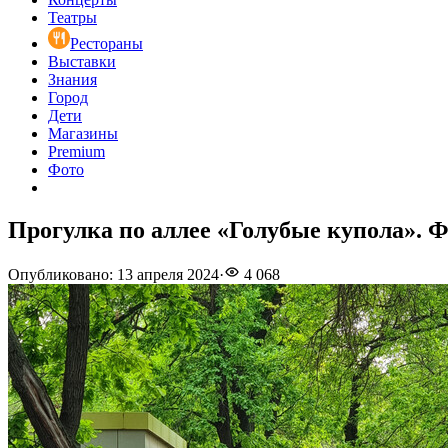
Театры
Рестораны
Выставки
Знания
Город
Дети
Магазины
Premium
Фото
Прогулка по аллее «Голубые купола». 
Опубликовано
:
13 апреля 2024
·
4 068