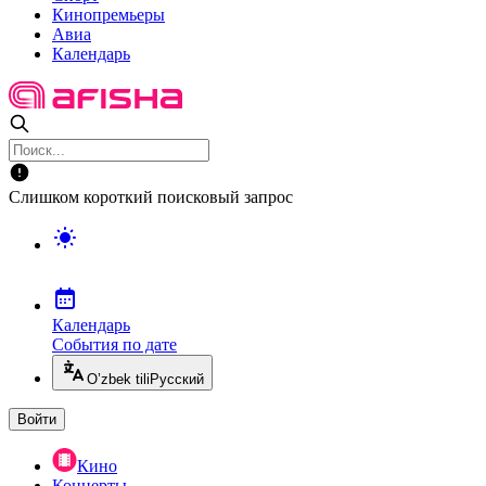
Кинопремьеры
Авиа
Календарь
Слишком короткий поисковый запрос
Календарь
События по дате
O’zbek tili
Русский
Войти
Кино
Концерты