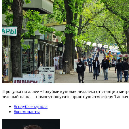
Прогулка по аллее «Голубые купола» недалеко от станции мет
зеленый парк — помогут ощутить приятную атмосферу Ташкен
#
голубые купола
#
космонавты