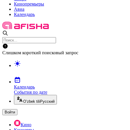
Кинопремьеры
Авиа
Календарь
Слишком короткий поисковый запрос
Календарь
События по дате
O’zbek tili
Русский
Войти
Кино
Концерты