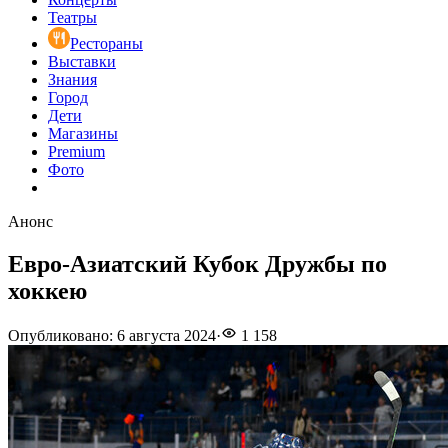
Театры
Рестораны
Выставки
Знания
Город
Дети
Магазины
Premium
Фото
Анонс
Евро-Азиатский Кубок Дружбы по
хоккею
Опубликовано
:
6 августа 2024
·
1 158