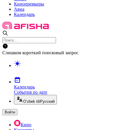
Кинопремьеры
Авиа
Календарь
Слишком короткий поисковый запрос
Календарь
События по дате
O’zbek tili
Русский
Войти
Кино
Концерты