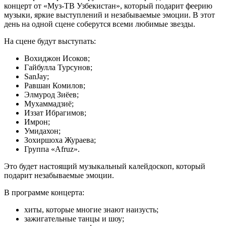
концерт от «Муз-ТВ Узбекистан», который подарит феерию
музыки, яркие выступлений и незабываемые эмоции. В этот
день на одной сцене соберутся всеми любимые звезды.
На сцене будут выступать:
Вохиджон Исоков;
Гайбулла Турсунов;
SanJay;
Равшан Комилов;
Элмурод Зиёев;
Мухаммадзиё;
Иззат Ибрагимов;
Имрон;
Умидахон;
Зохиршоха Жураева;
Группа «Afruz».
Это будет настоящий музыкальный калейдоскоп, который
подарит незабываемые эмоции.
В программе концерта:
хиты, которые многие знают наизусть;
зажигательные танцы и шоу;