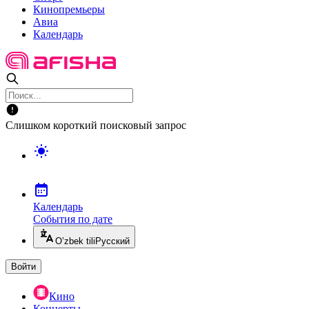
Кинопремьеры
Авиа
Календарь
Слишком короткий поисковый запрос
Календарь
События по дате
O’zbek tili
Русский
Войти
Кино
Концерты