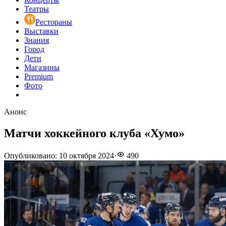
Театры
Рестораны
Выставки
Знания
Город
Дети
Магазины
Premium
Фото
Анонс
Матчи хоккейного клуба «Хумо»
Опубликовано
:
10 октября 2024
·
490