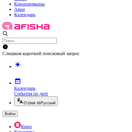
Кинопремьеры
Авиа
Календарь
Слишком короткий поисковый запрос
Календарь
События по дате
O’zbek tili
Русский
Войти
Кино
Концерты