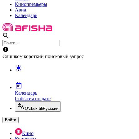
Кинопремьеры
Авиа
Календарь
Слишком короткий поисковый запрос
Календарь
События по дате
O’zbek tili
Русский
Войти
Кино
Концерты