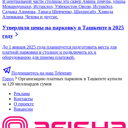
В центральной части столицы это сквер Амира Темура, улицы
Мовароуннахр, Истиклол, Узбекистон Овози, Истикбол,
Садыка Азимова, Тараса Шевченко, Шахрисабз, Хамида
Алимжана, Чехова и другие.
Утвердили цены на парковку в Ташкенте в 2025
году
До 1 января 2025 года планируется подготовить места для
платной парковки в столице и подключить их к
оборудованию для приема платежей.
Подпишитесь на наш Telegram
Город
Организацию платных парковок в Ташкенте купили
за 120 миллиардов сумов
Реклама
Контакты
О проекте
Вакансии