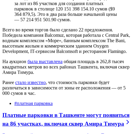
за лот из 86 участков для создания платных
парковок в столице 120 151 398 154.10 сумов ($9
364 879,5). Это в два раза больше начальной цены
— 57 214 951 501.90 сумов.
Всего во время торгов было сделано 22 предложения.
Победила компания Balcomuz, которая работала с Central Park,
водным комплексом «Море», банным комплексом The Bani,
высотным жилым и коммерческим зданием Oxygen
Development, IT-сервисом Balcomsoft и рестораном Flamingо.
На аукцион
была выставлена
общая площадь в 262,8 тысяч
квадратных метров во всех районах Ташкента, включая сквер
Амира Тимура.
Ранее
стало известно
, что стоимость парковки будет
различаться в зависимости от зоны ее расположения — от 5
000 сумов в час.
#
платная парковка
Платные парковки в Ташкенте могут появиться
на 86 участках, включая сквер Амира Тимура