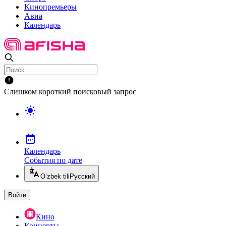
Кинопремьеры
Авиа
Календарь
Слишком короткий поисковый запрос
Календарь
События по дате
O’zbek tili
Русский
Войти
Кино
Концерты