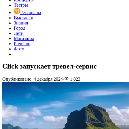
Театры
Рестораны
Выставки
Знания
Город
Дети
Магазины
Premium
Фото
Click запускает тревел-сервис
Опубликовано
:
4 декабря 2024
·
1 023