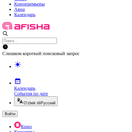
Кинопремьеры
Авиа
Календарь
Слишком короткий поисковый запрос
Календарь
События по дате
O’zbek tili
Русский
Войти
Кино
Концерты