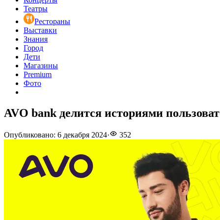
Театры
Рестораны
Выставки
Знания
Город
Дети
Магазины
Premium
Фото
AVO bank делится историями пользоват
Опубликовано
:
6 декабря 2024
·
352