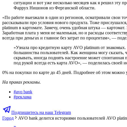
ситуации и вот уже несколько месяцев как я решил эту п
Фаррух Нишонов из Ферганской области.
«По работе выезжали в один из регионов, осматривали свои т
рассказывали про условия нового продукта. Тоже прислушался
platinum в картомате. Замечу, очень удобная штука — картома
Заработная плата у меня не маленькая, но и расходы соответс
всегда при деньгах и главное без затрат по процентам», — под
«Узнала про кредитную карту AVO platinum от знакомых. 
большинства пользователей. Как женщина могу сказать, ч
скрывать, иногда поднять настроение может спонтанная 
под рукой всегда есть карта AVO», — поделилась своей 
0% на покупки по карте до 45 дней. Подробнее об этом можно 
На правах рекламы.
#
avo bank
#
реклама
Подпишитесь на наш Telegram
Город
AVO bank делится историями пользователей AVO plati