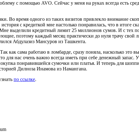
роблему с помощью AVO. Сейчас у меня на руках всегда есть сред
очки. Во время одного из таких визитов привлекло внимание ск
, история с кредиткой мне настолько понравилась, что в итоге
т. Мне выделили кредитный лимит 25 миллионов сумов. И с тех 
твующие, поэтому каждый месяц практически до нуля трачу свой л
елился Абдулазиз Мансуров из Ташкента.
Так как сама работаю в ломбарде, сразу поняла, насколько это 
то для нас очень важно всегда иметь при себе денежный запас. У
покупка понравившейся сумочки или платья. И теперь для шоппин
историей Дилноза Инамова из Намангана.
узнать
по ссылке
.
num