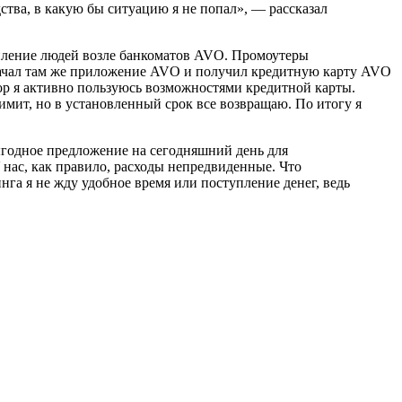
ства, в какую бы ситуацию я не попал», — рассказал
опление людей возле банкоматов AVO. Промоутеры
 скачал там же приложение AVO и получил кредитную карту AVO
пор я активно пользуюсь возможностями кредитной карты.
имит, но в установленный срок все возвращаю. По итогу я
выгодное предложение на сегодняшний день для
 нас, как правило, расходы непредвиденные. Что
га я не жду удобное время или поступление денег, ведь