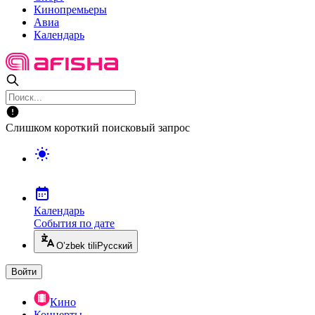
Кинопремьеры
Авиа
Календарь
Слишком короткий поисковый запрос
Календарь
События по дате
O’zbek tili
Русский
Войти
Кино
Концерты