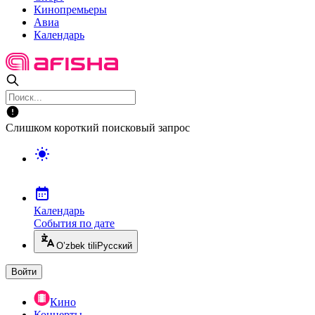
Кинопремьеры
Авиа
Календарь
Слишком короткий поисковый запрос
Календарь
События по дате
O’zbek tili
Русский
Войти
Кино
Концерты