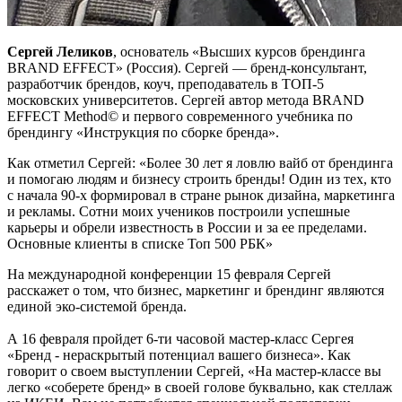
Сергей Леликов
, основатель «Высших курсов брендинга
BRAND EFFECT» (Россия). Сергей — бренд-консультант,
разработчик брендов, коуч, преподаватель в ТОП-5
московских университетов. Сергей автор метода BRAND
EFFECT Method© и первого современного учебника по
брендингу «Инструкция по сборке бренда».
Как отметил Сергей: «Более 30 лет я ловлю вайб от брендинга
и помогаю людям и бизнесу строить бренды! Один из тех, кто
с начала 90-х формировал в стране рынок дизайна, маркетинга
и рекламы. Сотни моих учеников построили успешные
карьеры и обрели известность в России и за ее пределами.
Основные клиенты в списке Топ 500 РБК»
На международной конференции 15 февраля Сергей
расскажет о том, что бизнес, маркетинг и брендинг являются
единой эко-системой бренда.
А 16 февраля пройдет 6-ти часовой мастер-класс Сергея
«Бренд - нераскрытый потенциал вашего бизнеса». Как
говорит о своем выступлении Сергей, «На мастер-классе вы
легко «соберете бренд» в своей голове буквально, как стеллаж