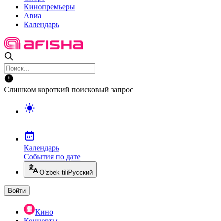
Кинопремьеры
Авиа
Календарь
Слишком короткий поисковый запрос
Календарь
События по дате
O’zbek tili
Русский
Войти
Кино
Концерты