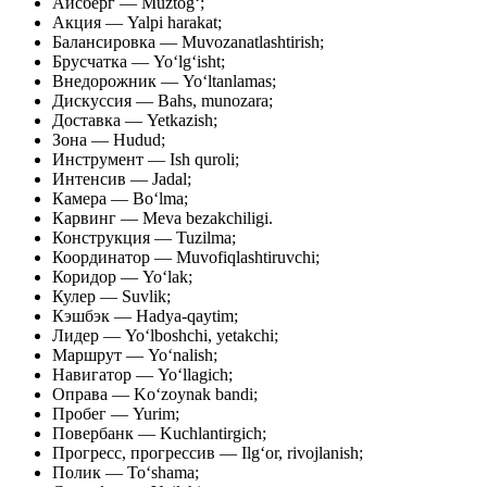
Айсберг — Muztog‘;
Акция — Yalpi harakat;
Балансировка — Muvozanatlashtirish;
Брусчатка — Yo‘lg‘isht;
Внедорожник — Yo‘ltanlamas;
Дискуссия — Bahs, munozara;
Доставка — Yetkazish;
Зона — Hudud;
Инструмент — Ish quroli;
Интенсив — Jadal;
Камера — Bo‘lma;
Карвинг — Meva bezakchiligi.
Конструкция — Tuzilma;
Координатор — Muvofiqlashtiruvchi;
Коридор — Yo‘lak;
Кулер — Suvlik;
Кэшбэк — Hadya-qaytim;
Лидер — Yo‘lboshchi, yetakchi;
Маршрут — Yo‘nalish;
Навигатор — Yo‘llagich;
Оправа — Ko‘zoynak bandi;
Пробег — Yurim;
Повербанк — Kuchlantirgich;
Прогресс, прогрессив — Ilg‘or, rivojlanish;
Полик — To‘shama;