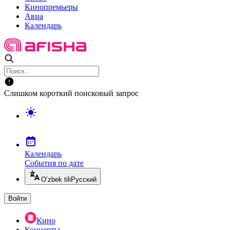
Кинопремьеры
Авиа
Календарь
Слишком короткий поисковый запрос
Календарь
События по дате
O’zbek tili
Русский
Войти
Кино
Концерты