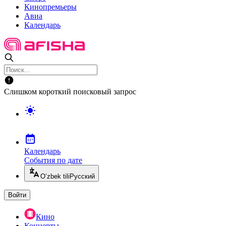
Кинопремьеры
Авиа
Календарь
Слишком короткий поисковый запрос
Календарь
События по дате
O’zbek tili
Русский
Войти
Кино
Концерты