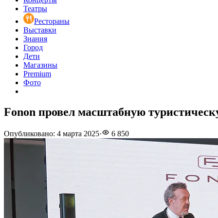
Театры
Рестораны
Выставки
Знания
Город
Дети
Магазины
Premium
Фото
Fonon провел масштабную туристическ
Опубликовано
:
4 марта 2025
·
6 850