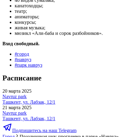
40 видов сумаляка;
канатоходцы;
театр;
аниматоры;
конкурсы;
живая музыка;
мюзикл «Али-баба и сорок разбойников».
Вход свободный.
#
город
#
навруз
#
парк навруз
Расписание
20 марта 2025
Navruz park
Ташкент, ул. Лабзак, 12/1
21 марта 2025
Navruz park
Ташкент, ул. Лабзак, 12/1
Подпишитесь на наш Telegram
Город
Праздничная шоу-программа в парке «Навруз»