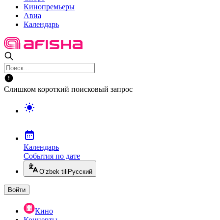
Кинопремьеры
Авиа
Календарь
Слишком короткий поисковый запрос
Календарь
События по дате
O’zbek tili
Русский
Войти
Кино
Концерты