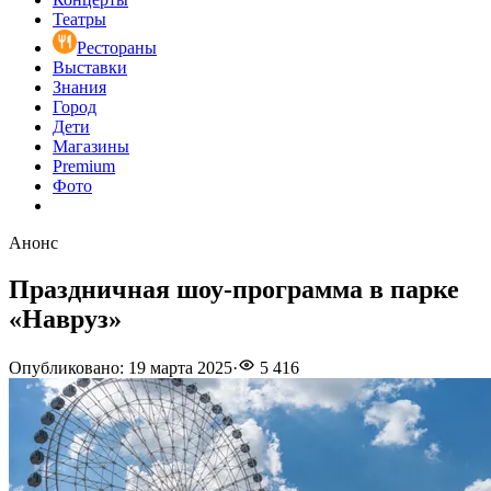
Театры
Рестораны
Выставки
Знания
Город
Дети
Магазины
Premium
Фото
Анонс
Праздничная шоу-программа в парке
«Навруз»
Опубликовано
:
19 марта 2025
·
5 416