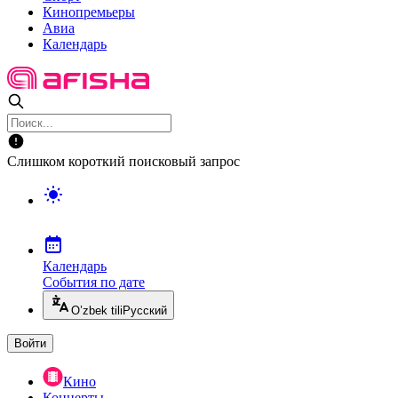
Кинопремьеры
Авиа
Календарь
Слишком короткий поисковый запрос
Календарь
События по дате
O’zbek tili
Русский
Войти
Кино
Концерты