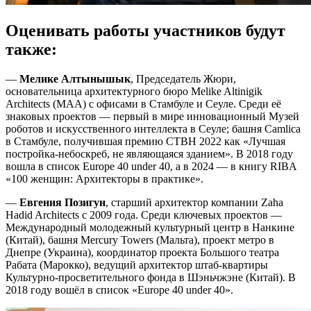
Оценивать работы участников будут
также:
—
Мелике Алтынышык
, Председатель Жюри,
основательница архитектурного бюро Melike Altinigik
Architects (MAA) с офисами в Стамбуле и Сеуле. Среди её
знаковых проектов — первый в мире инновационный Музей
роботов и искусственного интеллекта в Сеуле; башня Camlica
в Стамбуле, получившая премию СТВН 2022 как «Лучшая
постройка-небоскреб, не являющаяся зданием». В 2018 году
вошла в список Europe 40 under 40, а в 2024 — в книгу RIBA
«100 женщин: Архитекторы в практике».
—
Евгения Позигун
, старший архитектор компании Zaha
Hadid Architects с 2009 года. Среди ключевых проектов —
Международный молодежный культурный центр в Нанкине
(Китай), башня Mercury Towers (Мальта), проект метро в
Днепре (Украина), координатор проекта Большого театра
Рабата (Марокко), ведущий архитектор штаб-квартиры
Культурно-просветительного фонда в Шэньчжэне (Китай). В
2018 году вошёл в список «Europe 40 under 40».