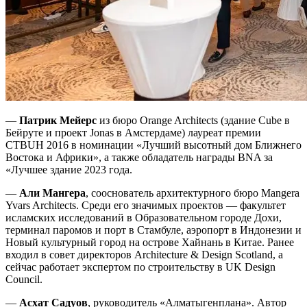
—
Патрик Мейерс
из бюро Orange Architects (здание Cube в
Бейруте и проект Jonas в Амстердаме) лауреат премии
CTBUH 2016 в номинации «Лучший высотный дом Ближнего
Востока и Африки», а также обладатель награды BNA за
«Лучшее здание 2023 года.
—
Али Мангера
, сооснователь архитектурного бюро Mangera
Yvars Architects. Среди его значимых проектов — факультет
исламских исследований в Образовательном городе Дохи,
терминал паромов и порт в Стамбуле, аэропорт в Индонезии и
Новый культурный город на острове Хайнань в Китае. Ранее
входил в совет директоров Architecture & Design Scotland, а
сейчас работает экспертом по строительству в UK Design
Council.
—
Асхат Садуов
, руководитель «Алматыгенплана». Автор