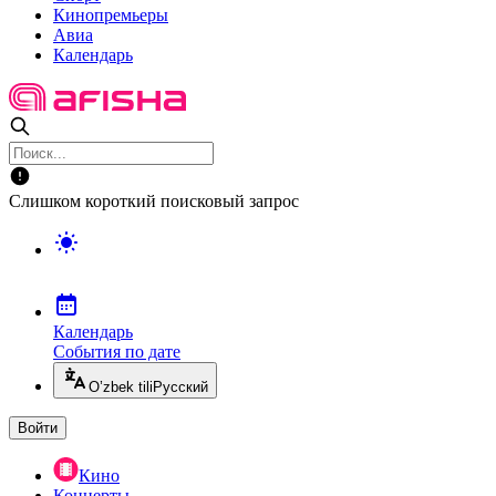
Кинопремьеры
Авиа
Календарь
Слишком короткий поисковый запрос
Календарь
События по дате
O’zbek tili
Русский
Войти
Кино
Концерты