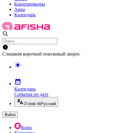
Кинопремьеры
Авиа
Календарь
Слишком короткий поисковый запрос
Календарь
События по дате
O’zbek tili
Русский
Войти
Кино
Концерты