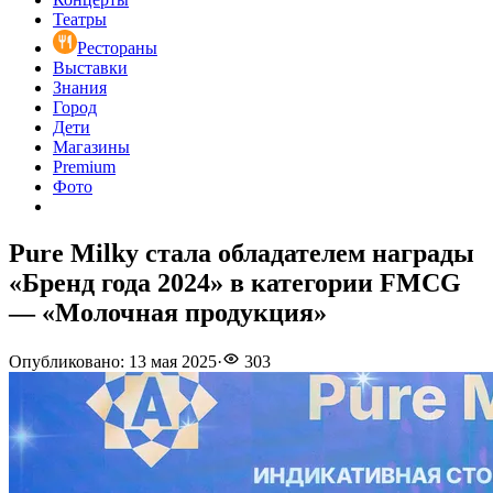
Театры
Рестораны
Выставки
Знания
Город
Дети
Магазины
Premium
Фото
Pure Milky стала обладателем награды
«Бренд года 2024» в категории FMCG
— «Молочная продукция»
Опубликовано
:
13 мая 2025
·
303