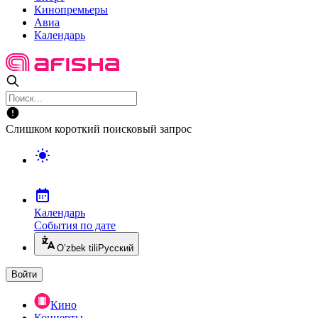
Кинопремьеры
Авиа
Календарь
Слишком короткий поисковый запрос
Календарь
События по дате
O’zbek tili
Русский
Войти
Кино
Концерты