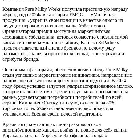
Компания Pure Milky Works получила престижную награду
«Бренд года 2024» в категории FMCG — «Молочная
продукция», укрепив свои позиции в качестве одного из
ведущих игроков молочного рынка Узбекистана.
Организатором премии выступила Маркетинговая
ассоциация Узбекистана, которая совместно с независимой
консалтинговой компанией Gafurov, Kardash & Partners
провели тщательный анализ брендов по целому ряду
параметров, включая прогнозы выручки, ставку роялти и
атрибуты бренда.
Основными факторами, обеспечившими победу Pure Milky,
стали успешные маркетинговые инициативы, направленные
на повышение качества и доступности продукции. В 2024
году бренд успешно запустил ультрапастеризованное молоко,
которое стало ответом на дефицит упаковочного молока на
рынке, удовлетворяя потребности потребителей по всей
стране. Кампания «Сиз кутган сут», охватившая 80%
торговых точек Узбекистана, значительно повысила
узнаваемость бренда среди целевой аудитории.
Кроме того, компания активно развивала свои
дистрибуционные каналы, выйдя на новые для себя рынки
Каракалпакстана, Хорезма и Зарафшана, что дало