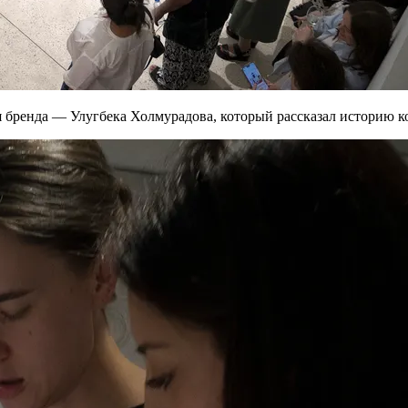
ля бренда — Улугбека Холмурадова, который рассказал историю