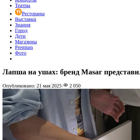
Театры
Рестораны
Выставки
Знания
Город
Дети
Магазины
Premium
Фото
Лапша на ушах: бренд Masar представи
Опубликовано
:
21 мая 2025
·
2 050