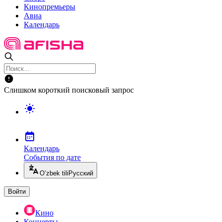
Кинопремьеры
Авиа
Календарь
Слишком короткий поисковый запрос
Календарь
События по дате
O’zbek tili
Русский
Войти
Кино
Концерты