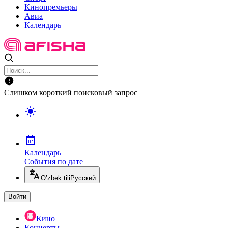
Кинопремьеры
Авиа
Календарь
Слишком короткий поисковый запрос
Календарь
События по дате
O’zbek tili
Русский
Войти
Кино
Концерты