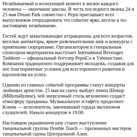
Незабываемый и волнующий момент в жизни каждого
человека — окончание школы. В честь последнего звонка 24 и
25 мая Dream Park совместно с Pepsi приглашает всех
выпускников отпраздновать это событие ярко, весело и по-
настоящему незабываемо.
Гостей ждут захватывающие аттракционы для всех возрастов,
веселые аниматоры, яркие развлекательные шоу и конкурсы с
приятными сюрпризами. Организатором и генеральным
спонсором мероприятия выступает International Beverages
Tashkent — официальный боттлер PepsiCo в Узбекистане.
Компания традиционно поддерживает молодежь, создавая для
нее благоприятные условия для всестороннего развития и
вдохновляя на успех.
Одними из главных событий программы станут концерты
любимых артистов. 25 мая на сцену выйдет певец Шокир
(Millymallymoe), чей энергичный стиль мгновенно создаст
атмосферу праздника. Музыкальную эстафету продолжит
Konsta — исполнитель, завоевавший сердца миллионов
слушателей. Начало концертов в 19:00.
Настоящим украшением шоу станет выступление
танцевальной группы Double Touch — признанных мастеров
танцевальной сцены Центральной Азии.