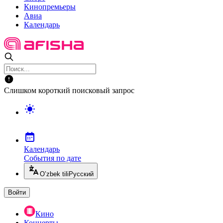
Кинопремьеры
Авиа
Календарь
Слишком короткий поисковый запрос
Календарь
События по дате
O’zbek tili
Русский
Войти
Кино
Концерты