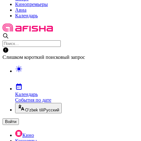
Кинопремьеры
Авиа
Календарь
Слишком короткий поисковый запрос
Календарь
События по дате
O’zbek tili
Русский
Войти
Кино
Концерты