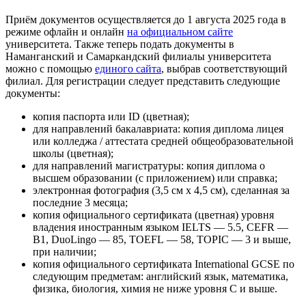
Приём документов осуществляется до 1 августа 2025 года в
режиме офлайн и онлайн
на официальном сайте
университета. Также теперь подать документы в
Наманганский и Самаркандский филиалы университета
можно с помощью
единого сайта
, выбрав соответствующий
филиал. Для регистрации следует представить следующие
документы:
копия паспорта или ID (цветная);
для направлений бакалавриата: копия диплома лицея
или колледжа / аттестата средней общеобразовательной
школы (цветная);
для направлений магистратуры: копия диплома о
высшем образовании (с приложением) или справка;
электронная фотография (3,5 см х 4,5 см), сделанная за
последние 3 месяца;
копия официального сертификата (цветная) уровня
владения иностранным языком IELTS — 5.5, CEFR —
B1, DuoLingo — 85, TOEFL — 58, TOPIC — 3 и выше,
при наличии;
копия официального сертификата International GCSE по
следующим предметам: английский язык, математика,
физика, биология, химия не ниже уровня С и выше.