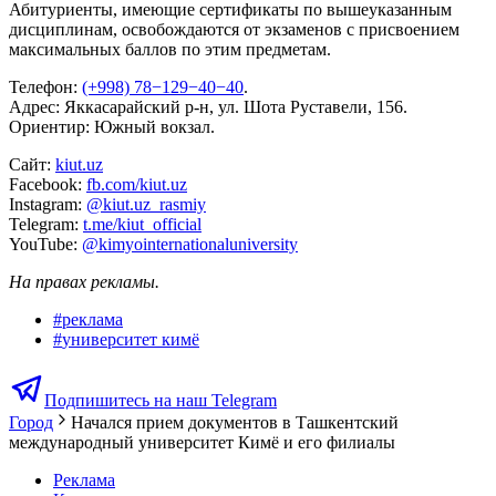
Абитуриенты, имеющие сертификаты по вышеуказанным
дисциплинам, освобождаются от экзаменов с присвоением
максимальных баллов по этим предметам.
Телефон:
(+998) 78−129−40−40
.
Адрес: Яккасарайский р-н, ул. Шота Руставели, 156.
Ориентир: Южный вокзал.
Сайт:
kiut.uz
Facebook:
fb.com/kiut.uz
Instagram:
@kiut.uz_rasmiy
Telegram:
t.me/kiut_official
YouTube:
@kimyointernationaluniversity
На правах рекламы.
#
реклама
#
университет кимё
Подпишитесь на наш Telegram
Город
Начался прием документов в Ташкентский
международный университет Кимё и его филиалы
Реклама