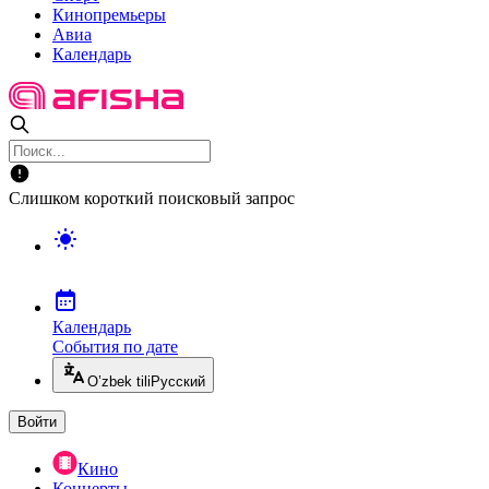
Кинопремьеры
Авиа
Календарь
Слишком короткий поисковый запрос
Календарь
События по дате
O’zbek tili
Русский
Войти
Кино
Концерты