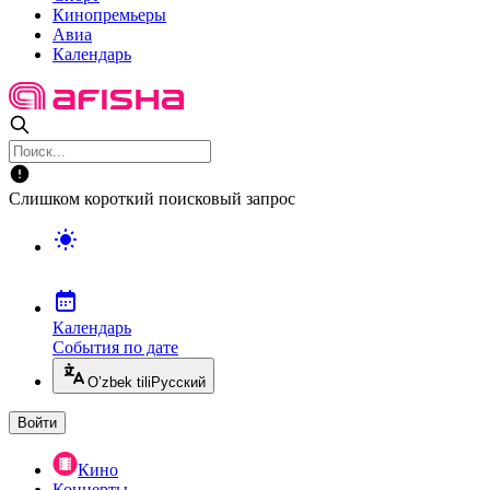
Кинопремьеры
Авиа
Календарь
Слишком короткий поисковый запрос
Календарь
События по дате
O’zbek tili
Русский
Войти
Кино
Концерты