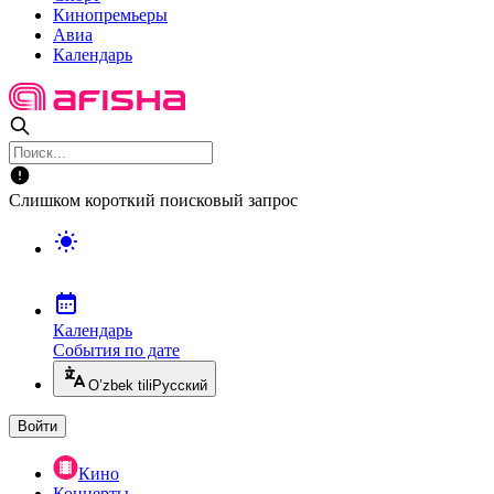
Кинопремьеры
Авиа
Календарь
Слишком короткий поисковый запрос
Календарь
События по дате
O’zbek tili
Русский
Войти
Кино
Концерты