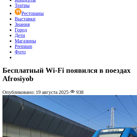
Театры
Рестораны
Выставки
Знания
Город
Дети
Магазины
Premium
Фото
Бесплатный Wi-Fi появился в поездах
Afrosiyob
Опубликовано
:
19 августа 2025
·
938