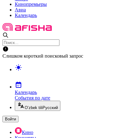
Кинопремьеры
Авиа
Календарь
Слишком короткий поисковый запрос
Календарь
События по дате
O’zbek tili
Русский
Войти
Кино
Концерты