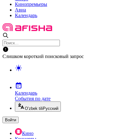
Кинопремьеры
Авиа
Календарь
Слишком короткий поисковый запрос
Календарь
События по дате
O’zbek tili
Русский
Войти
Кино
Концерты