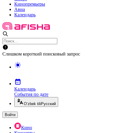
Кинопремьеры
Авиа
Календарь
Слишком короткий поисковый запрос
Календарь
События по дате
O’zbek tili
Русский
Войти
Кино
Концерты