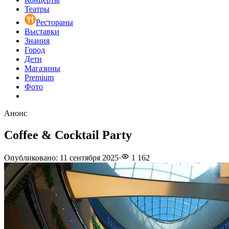
Театры
Рестораны
Выставки
Знания
Город
Дети
Магазины
Premium
Фото
Анонс
Coffee & Cocktail Party
Опубликовано
:
11 сентября 2025
·
1 162