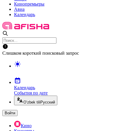
Кинопремьеры
Авиа
Календарь
Слишком короткий поисковый запрос
Календарь
События по дате
O’zbek tili
Русский
Войти
Кино
Концерты