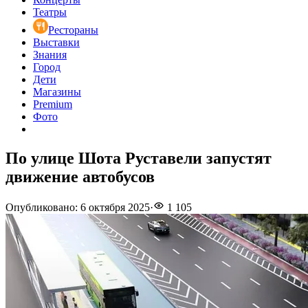
Театры
Рестораны
Выставки
Знания
Город
Дети
Магазины
Premium
Фото
По улице Шота Руставели запустят
движение автобусов
Опубликовано
:
6 октября 2025
·
1 105