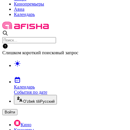
Кинопремьеры
Авиа
Календарь
Слишком короткий поисковый запрос
Календарь
События по дате
O’zbek tili
Русский
Войти
Кино
Концерты