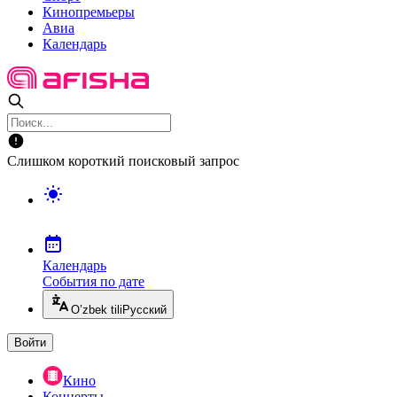
Кинопремьеры
Авиа
Календарь
Слишком короткий поисковый запрос
Календарь
События по дате
O’zbek tili
Русский
Войти
Кино
Концерты