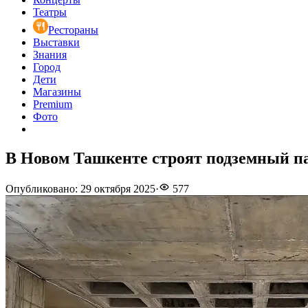
Театры
Рестораны
Выставки
Знания
Город
Дети
Магазины
Premium
Фото
В Новом Ташкенте строят подземный па
Опубликовано
:
29 октября 2025
·
577