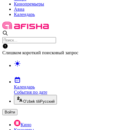
Кинопремьеры
Авиа
Календарь
Слишком короткий поисковый запрос
Календарь
События по дате
O’zbek tili
Русский
Войти
Кино
Концерты