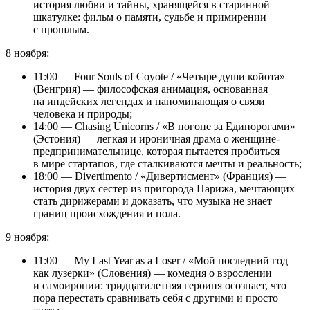
история любви и тайны, хранящейся в старинной
шкатулке: фильм о памяти, судьбе и примирении
с прошлым.
8 ноября:
11:00 — Four Souls of Coyote / «Четыре души койота»
(Венгрия) — философская анимация, основанная
на индейских легендах и напоминающая о связи
человека и природы;
14:00 — Chasing Unicorns / «В погоне за Единорогами»
(Эстония) — легкая и ироничная драма о женщине-
предпринимательнице, которая пытается пробиться
в мире стартапов, где сталкиваются мечты и реальность;
18:00 — Divertimento / «Дивертисмент» (Франция) —
история двух сестер из пригорода Парижа, мечтающих
стать дирижерами и доказать, что музыка не знает
границ происхождения и пола.
9 ноября:
11:00 — My Last Year as a Loser / «Мой последний год
как лузерки» (Словения) — комедия о взрослении
и самоиронии: тридцатилетняя героиня осознает, что
пора перестать сравнивать себя с другими и просто