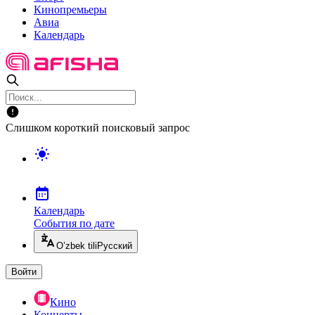
Кинопремьеры
Авиа
Календарь
Слишком короткий поисковый запрос
Календарь
События по дате
O’zbek tili
Русский
Войти
Кино
Концерты