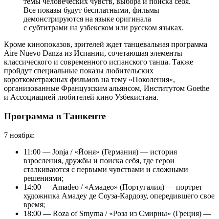
темы человеческих чувств, выбора и поиска себя.
Все показы будут бесплатными, фильмы
демонстрируются на языке оригинала
с субтитрами на узбекском или русском языках.
Кроме кинопоказов, зрителей ждет танцевальная программа
Aire Nuevo Danza из Испании, сочетающая элементы
классического и современного испанского танца. Также
пройдут специальные показы любительских
короткометражных фильмов на тему «Поколения»,
организованные Французским альянсом, Институтом Goethe
и Ассоциацией любителей кино Узбекистана.
Программа в Ташкенте
7 ноября:
11:00 — Jonja / «Йоня» (Германия) — история
взросления, дружбы и поиска себя, где герои
сталкиваются с первыми чувствами и сложными
решениями;
14:00 — Amadeo / «Амадео» (Португалия) — портрет
художника Амадеу де Соуза-Кардозу, опередившего свое
время;
18:00 — Roza of Smyrna / «Роза из Смирны» (Греция) —