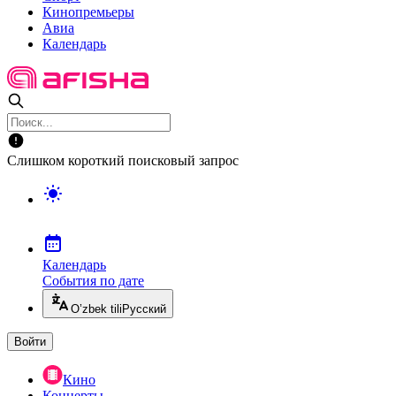
Кинопремьеры
Авиа
Календарь
Слишком короткий поисковый запрос
Календарь
События по дате
O’zbek tili
Русский
Войти
Кино
Концерты