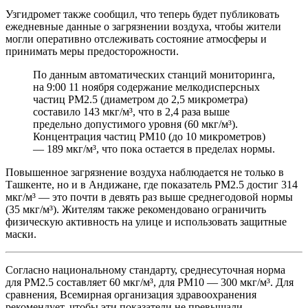
Узгидромет также сообщил, что теперь будет публиковать
ежедневные данные о загрязнении воздуха, чтобы жители
могли оперативно отслеживать состояние атмосферы и
принимать меры предосторожности.
По данным автоматических станций мониторинга,
на 9:00 11 ноября содержание мелкодисперсных
частиц PM2.5 (диаметром до 2,5 микрометра)
составило 143 мкг/м³, что в 2,4 раза выше
предельно допустимого уровня (60 мкг/м³).
Концентрация частиц PM10 (до 10 микрометров)
— 189 мкг/м³, что пока остается в пределах нормы.
Повышенное загрязнение воздуха наблюдается не только в
Ташкенте, но и в Андижане, где показатель PM2.5 достиг 314
мкг/м³ — это почти в девять раз выше среднегодовой нормы
(35 мкг/м³). Жителям также рекомендовано ограничить
физическую активность на улице и использовать защитные
маски.
Согласно национальному стандарту, среднесуточная норма
для PM2.5 составляет 60 мкг/м³, для PM10 — 300 мкг/м³. Для
сравнения, Всемирная организация здравоохранения
рекомендует, чтобы эти показатели не превышали