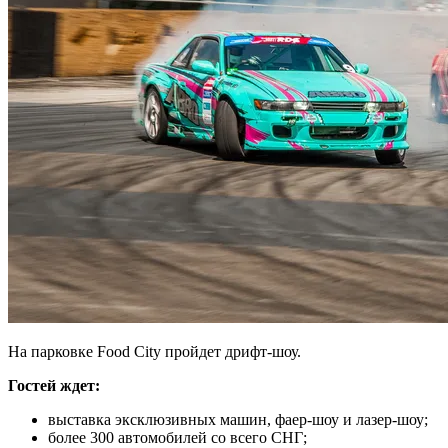
На парковке Food City пройдет дрифт-шоу.
Гостей ждет:
выставка эксклюзивных машин, фаер-шоу и лазер-шоу;
более 300 автомобилей со всего СНГ;