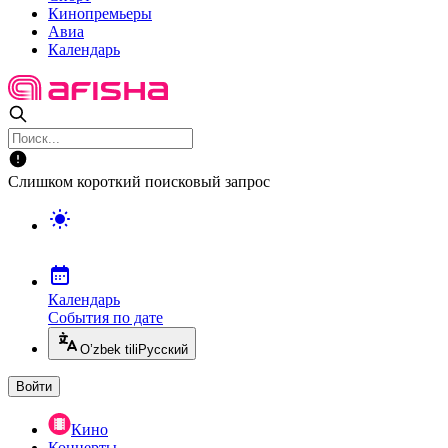
Кинопремьеры
Авиа
Календарь
Слишком короткий поисковый запрос
Календарь
События по дате
O’zbek tili
Русский
Войти
Кино
Концерты