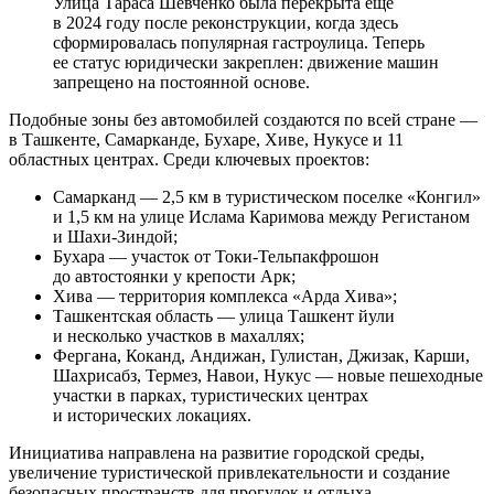
Улица Тараса Шевченко была перекрыта еще
в 2024 году после реконструкции, когда здесь
сформировалась популярная гастроулица. Теперь
ее статус юридически закреплен: движение машин
запрещено на постоянной основе.
Подобные зоны без автомобилей создаются по всей стране —
в Ташкенте, Самарканде, Бухаре, Хиве, Нукусе и 11
областных центрах. Среди ключевых проектов:
Самарканд — 2,5 км в туристическом поселке «Конгил»
и 1,5 км на улице Ислама Каримова между Регистаном
и Шахи-Зиндой;
Бухара — участок от Токи-Тельпакфрошон
до автостоянки у крепости Арк;
Хива — территория комплекса «Арда Хива»;
Ташкентская область — улица Ташкент йули
и несколько участков в махаллях;
Фергана, Коканд, Андижан, Гулистан, Джизак, Карши,
Шахрисабз, Термез, Навои, Нукус — новые пешеходные
участки в парках, туристических центрах
и исторических локациях.
Инициатива направлена на развитие городской среды,
увеличение туристической привлекательности и создание
безопасных пространств для прогулок и отдыха.