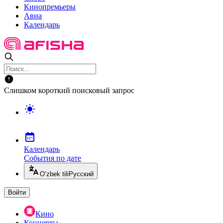
Кинопремьеры
Авиа
Календарь
Слишком короткий поисковый запрос
Календарь
События по дате
O’zbek tili
Русский
Войти
Кино
Концерты