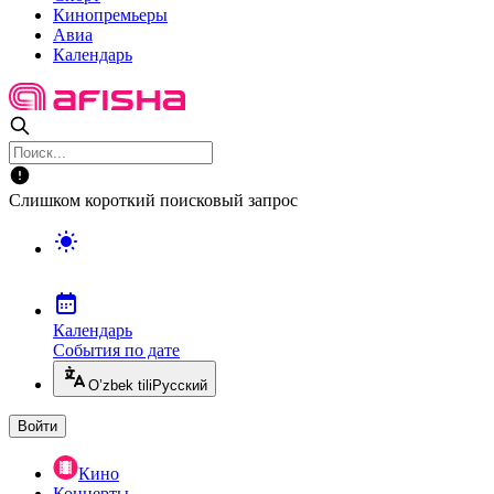
Кинопремьеры
Авиа
Календарь
Слишком короткий поисковый запрос
Календарь
События по дате
O’zbek tili
Русский
Войти
Кино
Концерты