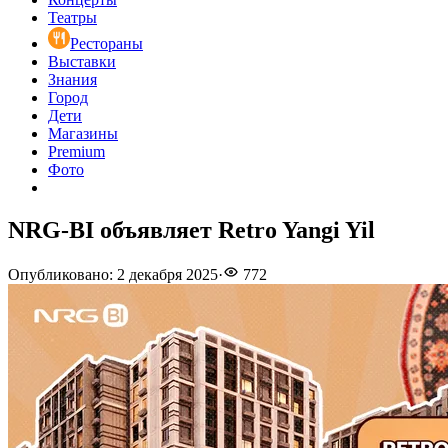
Театры
Рестораны
Выставки
Знания
Город
Дети
Магазины
Premium
Фото
NRG-BI объявляет Retro Yangi Yil
Опубликовано
:
2 декабря 2025
·
772