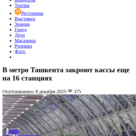
Театры
Рестораны
Выставки
Знания
Город
Дети
Магазины
Premium
Фото
В метро Ташкента закроют кассы еще
на 16 станциях
Опубликовано
:
8 декабря 2025
·
375