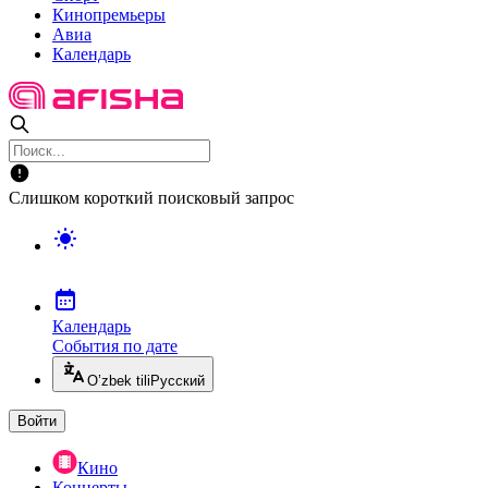
Кинопремьеры
Авиа
Календарь
Слишком короткий поисковый запрос
Календарь
События по дате
O’zbek tili
Русский
Войти
Кино
Концерты