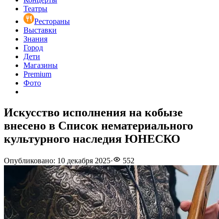
Театры
Рестораны
Выставки
Знания
Город
Дети
Магазины
Premium
Фото
Искусство исполнения на кобызе
внесено в Список нематериального
культурного наследия ЮНЕСКО
Опубликовано
:
10 декабря 2025
·
552