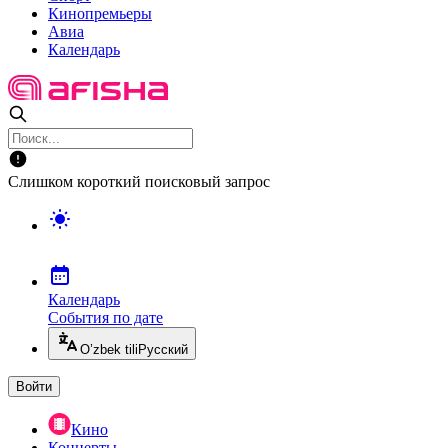
Кинопремьеры
Авиа
Календарь
Слишком короткий поисковый запрос
Календарь
События по дате
O’zbek tili
Русский
Войти
Кино
Концерты