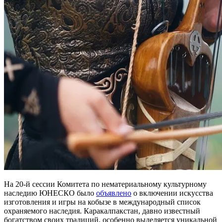
На 20-й сессии Комитета по нематериальному культурному
наследию ЮНЕСКО было
объявлено
о включении искусства
изготовления и игры на кобызе в международный список
охраняемого наследия. Каракалпакстан, давно известный
богатством своих традиций, особенно выделяется уникальной