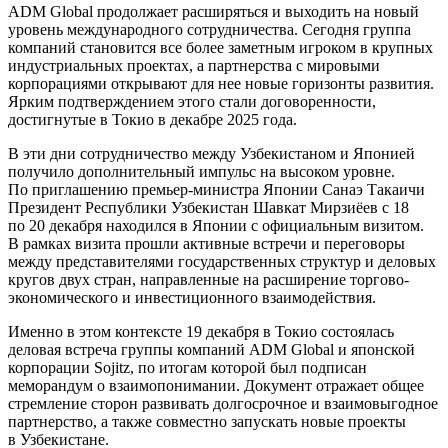
ADM Global продолжает расширяться и выходить на новый
уровень международного сотрудничества. Сегодня группа
компаний становится все более заметным игроком в крупных
индустриальных проектах, а партнерства с мировыми
корпорациями открывают для нее новые горизонты развития.
Ярким подтверждением этого стали договоренности,
достигнутые в Токио в декабре 2025 года.
В эти дни сотрудничество между Узбекистаном и Японией
получило дополнительный импульс на высоком уровне.
По приглашению премьер-министра Японии Санаэ Такаичи
Президент Республики Узбекистан Шавкат Мирзиёев с 18
по 20 декабря находился в Японии с официальным визитом.
В рамках визита прошли активные встречи и переговоры
между представителями государственных структур и деловых
кругов двух стран, направленные на расширение торгово-
экономического и инвестиционного взаимодействия.
Именно в этом контексте 19 декабря в Токио состоялась
деловая встреча группы компаний ADM Global и японской
корпорации Sojitz, по итогам которой был подписан
меморандум о взаимопонимании. Документ отражает общее
стремление сторон развивать долгосрочное и взаимовыгодное
партнерство, а также совместно запускать новые проекты
в Узбекистане.