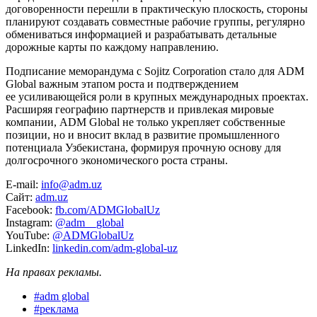
договоренности перешли в практическую плоскость, стороны
планируют создавать совместные рабочие группы, регулярно
обмениваться информацией и разрабатывать детальные
дорожные карты по каждому направлению.
Подписание меморандума с Sojitz Corporation стало для ADM
Global важным этапом роста и подтверждением
ее усиливающейся роли в крупных международных проектах.
Расширяя географию партнерств и привлекая мировые
компании, ADM Global не только укрепляет собственные
позиции, но и вносит вклад в развитие промышленного
потенциала Узбекистана, формируя прочную основу для
долгосрочного экономического роста страны.
E-mail:
info@adm.uz
Сайт:
adm.uz
Facebook:
fb.com/ADMGlobalUz
Instagram:
@adm__global
YouTube:
@ADMGlobalUz
LinkedIn:
linkedin.com/adm-global-uz
На правах рекламы.
#
adm global
#
реклама