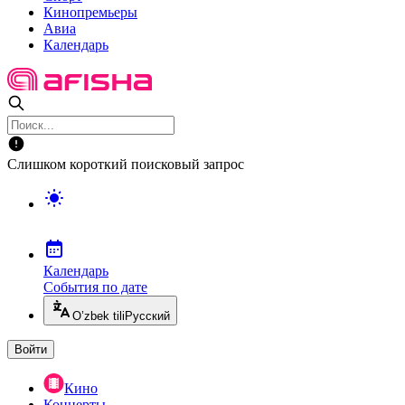
Кинопремьеры
Авиа
Календарь
Слишком короткий поисковый запрос
Календарь
События по дате
O’zbek tili
Русский
Войти
Кино
Концерты