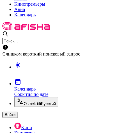
Кинопремьеры
Авиа
Календарь
Слишком короткий поисковый запрос
Календарь
События по дате
O’zbek tili
Русский
Войти
Кино
Концерты