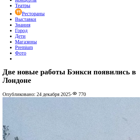
Театры
Рестораны
Выставки
Знания
Город
Дети
Магазины
Premium
Фото
Две новые работы Бэнкси появились в
Лондоне
Опубликовано
:
24 декабря 2025
·
770