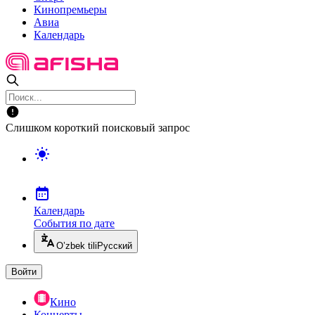
Кинопремьеры
Авиа
Календарь
Слишком короткий поисковый запрос
Календарь
События по дате
O’zbek tili
Русский
Войти
Кино
Концерты