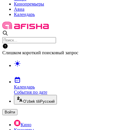
Кинопремьеры
Авиа
Календарь
Слишком короткий поисковый запрос
Календарь
События по дате
O’zbek tili
Русский
Войти
Кино
Концерты