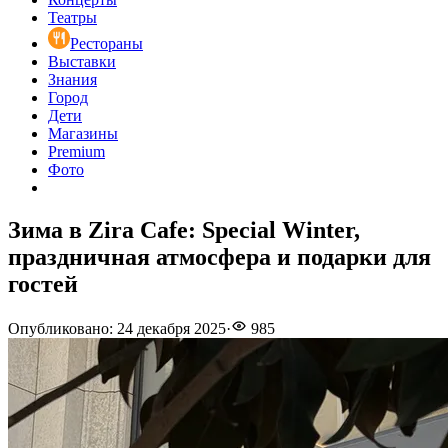
Театры
Рестораны
Выставки
Знания
Город
Дети
Магазины
Premium
Фото
Зима в Zira Cafe: Special Winter,
праздничная атмосфера и подарки для
гостей
Опубликовано
:
24 декабря 2025
·
985