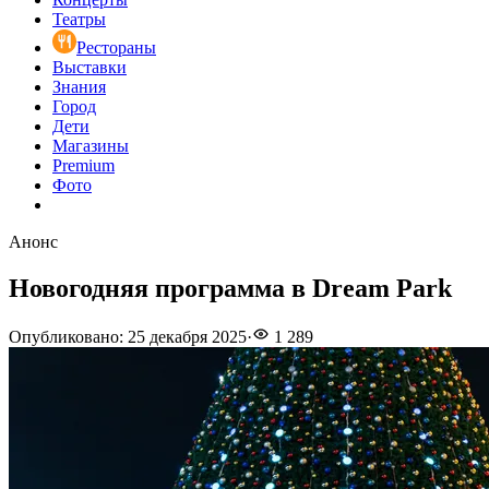
Театры
Рестораны
Выставки
Знания
Город
Дети
Магазины
Premium
Фото
Анонс
Новогодняя программа в Dream Park
Опубликовано
:
25 декабря 2025
·
1 289