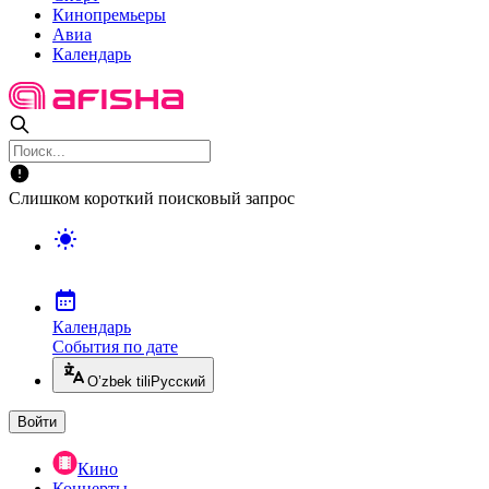
Кинопремьеры
Авиа
Календарь
Слишком короткий поисковый запрос
Календарь
События по дате
O’zbek tili
Русский
Войти
Кино
Концерты