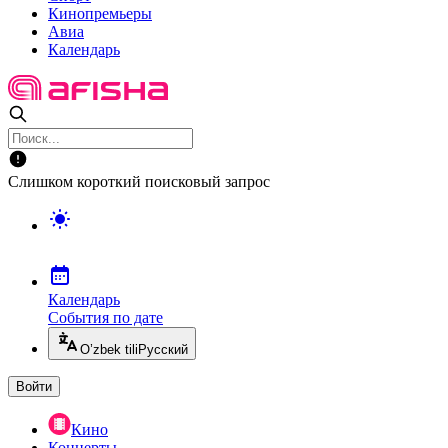
Кинопремьеры
Авиа
Календарь
Слишком короткий поисковый запрос
Календарь
События по дате
O’zbek tili
Русский
Войти
Кино
Концерты