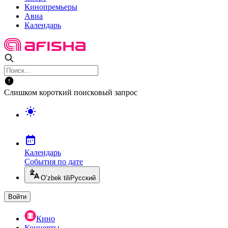
Кинопремьеры
Авиа
Календарь
Слишком короткий поисковый запрос
Календарь
События по дате
O’zbek tili
Русский
Войти
Кино
Концерты